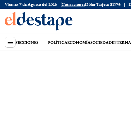
Viernes 7 de Agosto del 2026
Dólar Oficial
$1520
Cotizaciones
Dólar Tarjeta
$1976
Dóla
SECCIONES
POLÍTICA
ECONOMÍA
SOCIEDAD
INTERNA