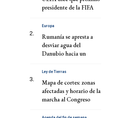
presidente de la FIFA
debe ser un "guardián
del deporte"
Europa
2.
Rumanía se apresta a
desviar agua del
Danubio hacia un
reactor nuclear ante
inminente parada
Ley de Tierras
3.
Mapa de cortes: zonas
afectadas y horario de la
marcha al Congreso
Agenda del fin de semana