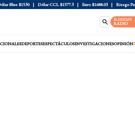
r Blue
$1530
Dólar CCL
$1577.3
Euro
$1688.03
Riesgo País
4
EL DESTAPE
RADIO
CIONALES
DEPORTES
ESPECTÁCULOS
INVESTIGACIONES
OPINIÓN