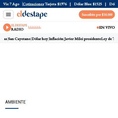
Oficial
Vie 7 Ago
$1520
Cotizaciones
Dólar Tarjeta
$1976
Dólar Blue
$1525
Dólar C
Suscribite por $10.000
EL DESTAPE
EN VIVO
RADIO
ras
San Cayetano
Dólar hoy
Inflación
Javier Milei presidente
Ley de Tier
AMBIENTE