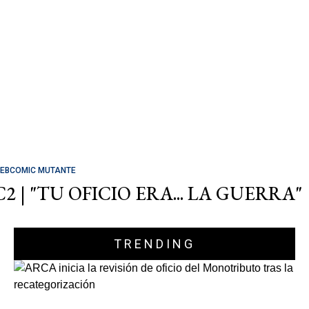
EBCOMIC MUTANTE
C2 | "TU OFICIO ERA... LA GUERRA"
TRENDING