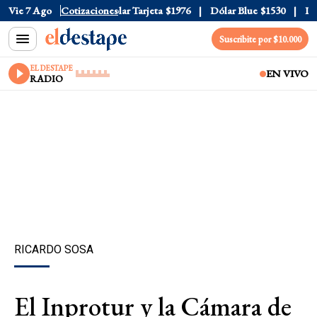
ar Oficial
Vie 7 Ago
$1520
Cotizaciones
Dólar Tarjeta
$1976
Dólar Blue
$1530
Dóla
Suscribite por $10.000
EL DESTAPE
EN VIVO
RADIO
RICARDO SOSA
El Inprotur y la Cámara de