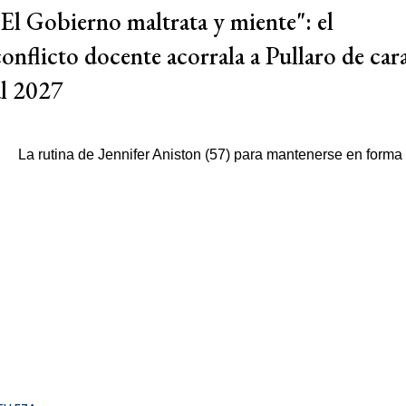
"El Gobierno maltrata y miente": el
conflicto docente acorrala a Pullaro de car
al 2027