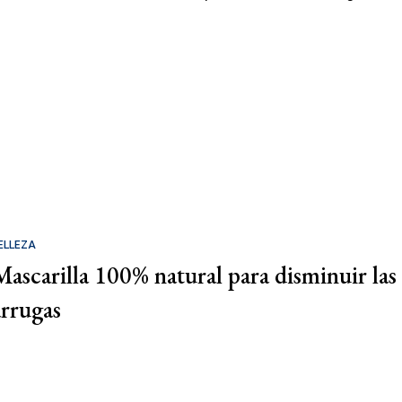
ELLEZA
Mascarilla 100% natural para disminuir las
arrugas