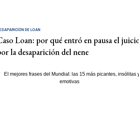
ESAPARICIÓN DE LOAN
Caso Loan: por qué entró en pausa el juici
por la desaparición del nene