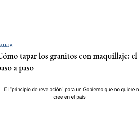
ELLEZA
Cómo tapar los granitos con maquillaje: el
paso a paso