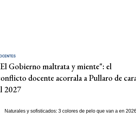
OCENTES
"El Gobierno maltrata y miente": el
conflicto docente acorrala a Pullaro de car
al 2027