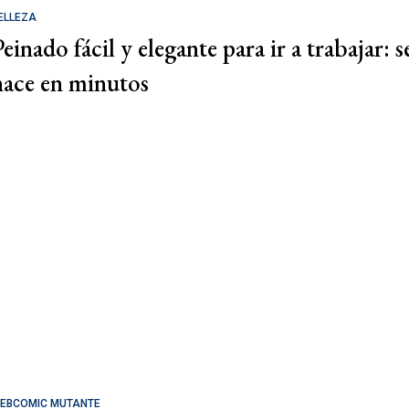
ELLEZA
einado fácil y elegante para ir a trabajar: s
hace en minutos
EBCOMIC MUTANTE