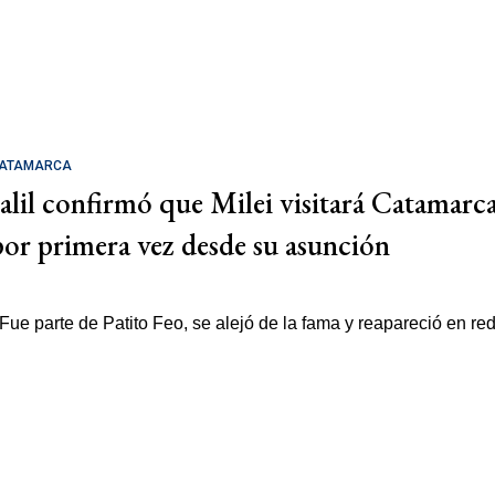
ATAMARCA
Jalil confirmó que Milei visitará Catamarc
por primera vez desde su asunción