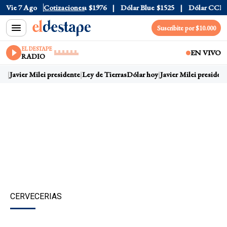
l
$1520
Vie 7 Ago
Dólar Tarjeta
Cotizaciones
$1976
Dólar Blue
$1525
Dólar CCL
$15
Suscribite por $10.000
EL DESTAPE
EN VIVO
RADIO
oy
Javier Milei presidente
Ley de Tierras
Dólar hoy
Javier Milei president
CERVECERIAS