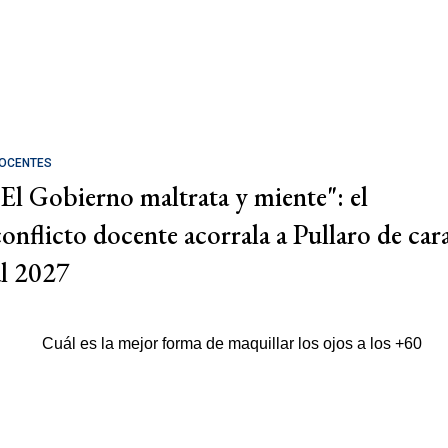
OCENTES
"El Gobierno maltrata y miente": el
conflicto docente acorrala a Pullaro de car
al 2027