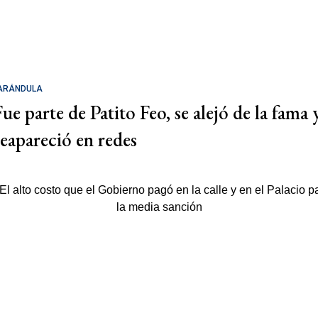
ARÁNDULA
Fue parte de Patito Feo, se alejó de la fama 
reapareció en redes