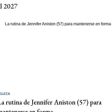
al 2027
ELLEZA
La rutina de Jennifer Aniston (57) para
mantenerse en forma