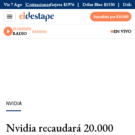
ficial
Vie 7 Ago
$1520
Cotizaciones
Dólar Tarjeta
$1976
Dólar Blue
$1530
Dólar C
Suscribite por $10.000
EL DESTAPE
EN VIVO
RADIO
NVIDIA
Nvidia recaudará 20.000