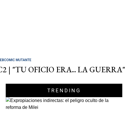
EBCOMIC MUTANTE
C2 | "TU OFICIO ERA... LA GUERRA"
TRENDING