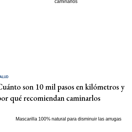
ALUD
Cuánto son 10 mil pasos en kilómetros y
por qué recomiendan caminarlos