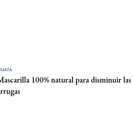
ELLEZA
Mascarilla 100% natural para disminuir las
arrugas