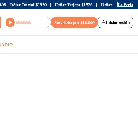
Dólar Oficial
$1520
Dólar Tarjeta
$1976
Dólar Blue
$1525
La Feria
D
Suscribite por $10.000
Iniciar sesión
RADIO