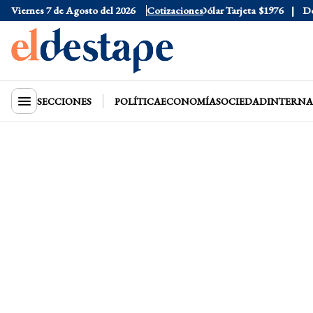
Viernes 7 de Agosto del 2026
Dólar Oficial
$1520
Cotizaciones
Dólar Tarjeta
$1976
Dólar
SECCIONES
POLÍTICA
ECONOMÍA
SOCIEDAD
INTERNA