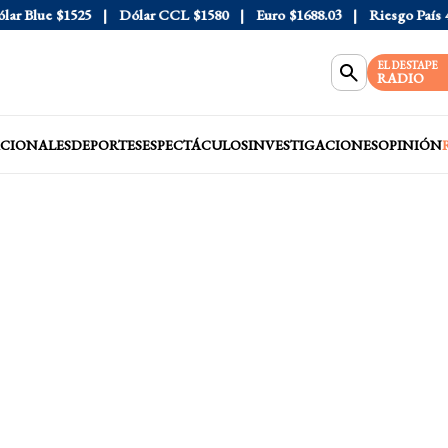
 Blue
$1525
Dólar CCL
$1580
Euro
$1688.03
Riesgo País
408
EL DESTAPE
RADIO
CIONALES
DEPORTES
ESPECTÁCULOS
INVESTIGACIONES
OPINIÓN