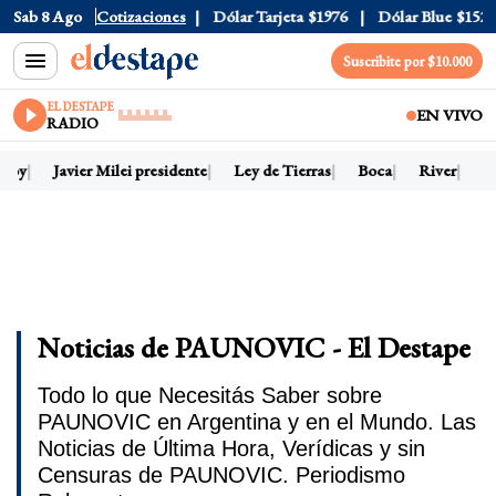
Sab 8 Ago
Dólar Oficial
Cotizaciones
$1520
Dólar Tarjeta
$1976
Dólar Blue
$1525
Suscribite por $10.000
EL DESTAPE
EN VIVO
RADIO
 hoy
Javier Milei presidente
Ley de Tierras
Boca
River
Dó
Noticias de PAUNOVIC - El Destape
Todo lo que Necesitás Saber sobre
PAUNOVIC en Argentina y en el Mundo. Las
Noticias de Última Hora, Verídicas y sin
Censuras de PAUNOVIC. Periodismo