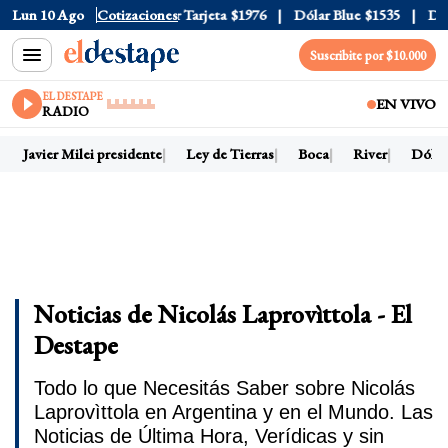
r Oficial
Lun 10 Ago
$1520
Cotizaciones
Dólar Tarjeta
$1976
Dólar Blue
$1535
Dólar
Suscribite por $10.000
EL DESTAPE
EN VIVO
RADIO
Javier Milei presidente
Ley de Tierras
Boca
River
Dólar 
Noticias de Nicolás Laprovìttola - El
Destape
Todo lo que Necesitás Saber sobre Nicolás
Laprovìttola en Argentina y en el Mundo. Las
Noticias de Última Hora, Verídicas y sin