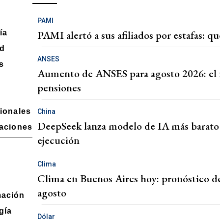
PAMI
PAMI alertó a sus afiliados por estafas: 
ía
ad
ANSES
s
Aumento de ANSES para agosto 2026: el
pensiones
cionales
China
DeepSeek lanza modelo de IA más barato 
gaciones
ejecución
Clima
Clima en Buenos Aires hoy: pronóstico de
agosto
mación
gía
Dólar