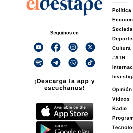
Política
Econom
Socied
Seguinos en
Deporte
Cultura
#ATR
Interna
Investi
¡Descarga la app y
escuchanos!
Opinión
Videos
Radio
Progra
Tecnolo