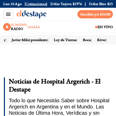
Lun 10 Ago
Dólar Oficial
Cotizaciones
$1520
Dólar Tarjeta
$1976
Dólar Blue
$1525
Suscribite por $10.000
EL DESTAPE
EN VIVO
RADIO
hoy
Javier Milei presidente
Ley de Tierras
Boca
River
Dó
Noticias de Hospital Argerich - El
Destape
Todo lo que Necesitás Saber sobre Hospital
Argerich en Argentina y en el Mundo. Las
Noticias de Última Hora, Verídicas y sin