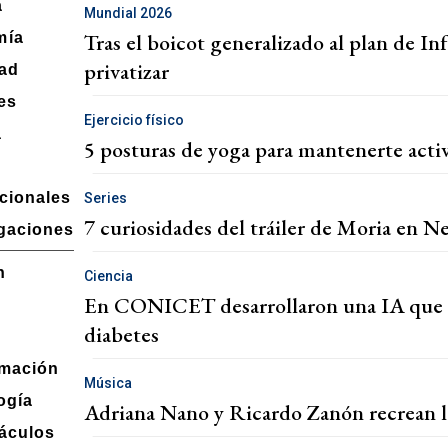
a
Mundial 2026
Tras el boicot generalizado al plan de In
mía
privatizar
ad
es
Ejercicio físico
a
5 posturas de yoga para mantenerte activa
acionales
Series
7 curiosidades del tráiler de Moria en Ne
igaciones
n
Ciencia
En CONICET desarrollaron una IA que bu
diabetes
mación
Música
ogía
Adriana Nano y Ricardo Zanón recrean l
áculos