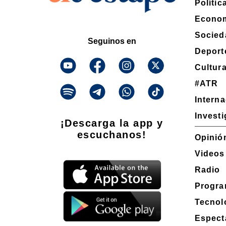
Polític
Econo
Socied
Seguinos en
Deport
Cultur
#ATR
Intern
Invest
¡Descarga la app y
escuchanos!
Opinió
Videos
Radio
Progra
Tecnol
Espect