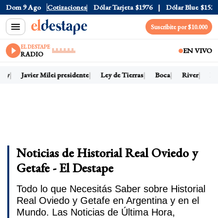
Dom 9 Ago
Dólar Oficial
Cotizaciones
$1520
Dólar Tarjeta
$1976
Dólar Blue
$1525
Suscribite por $10.000
EL DESTAPE
EN VIVO
RADIO
hoy
Javier Milei presidente
Ley de Tierras
Boca
River
Dó
Noticias de Historial Real Oviedo y
Getafe - El Destape
Todo lo que Necesitás Saber sobre Historial
Real Oviedo y Getafe en Argentina y en el
Mundo. Las Noticias de Última Hora,