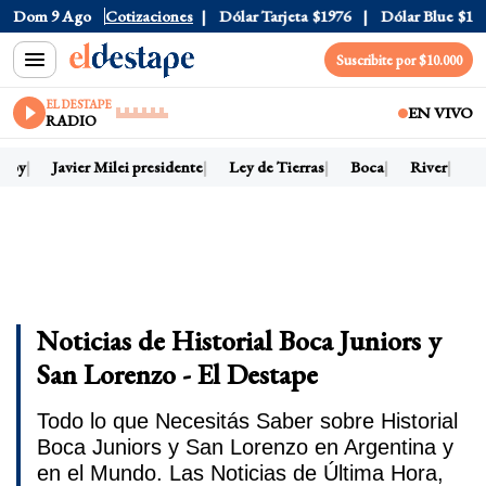
Dom 9 Ago
Dólar Oficial
Cotizaciones
$1520
Dólar Tarjeta
$1976
Dólar Blue
$152
Suscribite por $10.000
EL DESTAPE
EN VIVO
RADIO
 hoy
Javier Milei presidente
Ley de Tierras
Boca
River
Dó
Noticias de Historial Boca Juniors y
San Lorenzo - El Destape
Todo lo que Necesitás Saber sobre Historial
Boca Juniors y San Lorenzo en Argentina y
en el Mundo. Las Noticias de Última Hora,