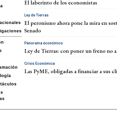
El laberinto de los economistas
ra
Ley de Tierras
El peronismo ahora pone la mira en sost
nacionales
Senado
tigaciones
ón
Panorama económico
Ley de Tierras: con poner un freno no a
s
Crisis Económica
amación
Las PyME, obligadas a financiar a sus cli
logía
táculos
as
ias