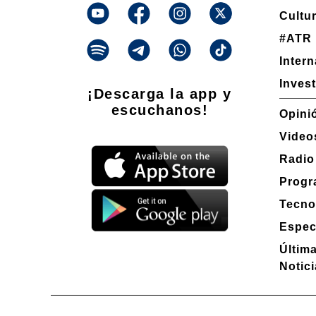
Cultu
#ATR
Inter
Inves
¡Descarga la app y
escuchanos!
Opini
Video
Radio
Progr
Tecno
Espec
Últim
Notic