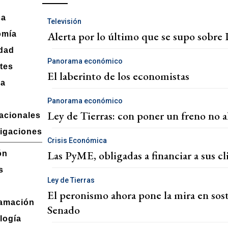
ca
Televisión
Alerta por lo último que se supo sobre 
omía
dad
Panorama económico
tes
El laberinto de los economistas
ra
Panorama económico
Ley de Tierras: con poner un freno no a
nacionales
tigaciones
Crisis Económica
Las PyME, obligadas a financiar a sus cli
ón
s
Ley de Tierras
El peronismo ahora pone la mira en sost
amación
Senado
logía