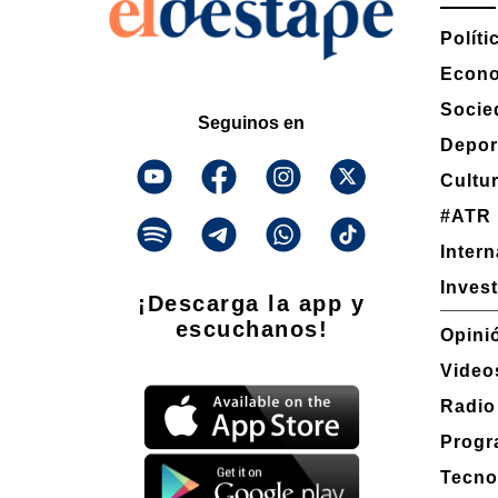
Políti
Econ
Socie
Seguinos en
Depor
Cultu
#ATR
Inter
Inves
¡Descarga la app y
escuchanos!
Opini
Video
Radio
Progr
Tecno