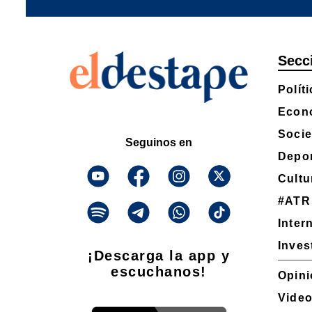
Secc
Políti
Econ
Soci
Seguinos en
Depo
Cultu
#ATR
Inter
Inves
¡Descarga la app y
escuchanos!
Opini
Vide