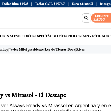
Dólar Blue
$1525
Dólar CCL
$1578.7
Euro
$1688.03
Riesgo P
EL DESTAPE
RADIO
CIONALES
DEPORTES
ESPECTÁCULOS
TECNOLOGÍA
INVESTIGACIO
r hoy
Javier Milei presidente
Ley de Tierras
Boca
River
 vs Mirassol - El Destape
ver Always Ready vs Mirassol en Argentina y en e