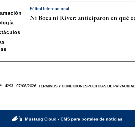
o
Fútbol Internacional
ramación
Ni Boca ni River: anticiparon en qué eq
logía
táculos
as
ias
º - 4293 - 07/08/2026
TERMINOS Y CONDICIONES
POLITICAS DE PRIVACIDA
Mustang Cloud
- CMS para portales de noticias