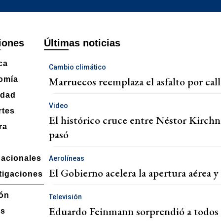
iones
Últimas noticias
ca
Cambio climático
Marruecos reemplaza el asfalto por call
omía
edad
Video
rtes
El histórico cruce entre Néstor Kirchne
ra
pasó
nacionales
Aerolíneas
El Gobierno acelera la apertura aérea y f
tigaciones
ón
Televisión
Eduardo Feinmann sorprendió a todos c
os