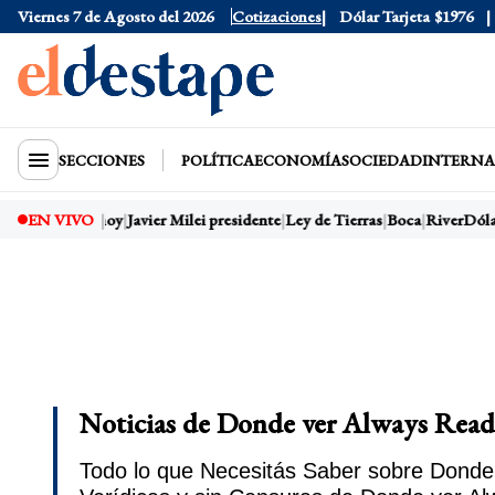
Viernes 7 de Agosto del 2026
Dólar Oficial
Cotizaciones
$1520
Dólar Tarjeta
$1976
SECCIONES
POLÍTICA
ECONOMÍA
SOCIEDAD
INTERNA
EN VIVO
Dólar hoy
Javier Milei presidente
Ley de Tierras
Boca
River
Dóla
Noticias de Donde ver Always Ready
Todo lo que Necesitás Saber sobre Donde 