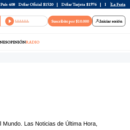
aís
408
Dólar Oficial
$1520
Dólar Tarjeta
$1976
Dólar Blue
La Feria
$152
Suscribite por $10.000
Iniciar sesión
NES
OPINIÓN
RADIO
l Mundo. Las Noticias de Última Hora,