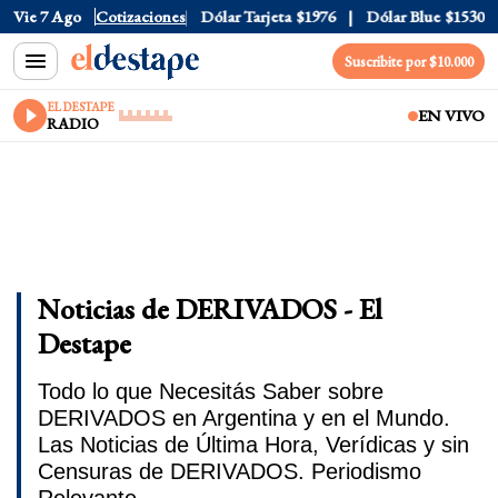
Vie 7 Ago
Dólar Oficial
Cotizaciones
$1520
Dólar Tarjeta
$1976
Dólar Blue
$1530
Suscribite por $10.000
EL DESTAPE
EN VIVO
RADIO
Noticias de DERIVADOS - El
Destape
Todo lo que Necesitás Saber sobre
DERIVADOS en Argentina y en el Mundo.
Las Noticias de Última Hora, Verídicas y sin
Censuras de DERIVADOS. Periodismo