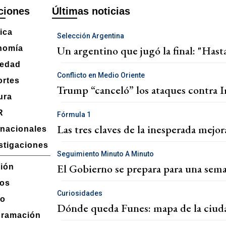
ciones
Últimas noticias
tica
Selección Argentina
Un argentino que jugó la final: "Hasta
nomía
iedad
Conflicto en Medio Oriente
rtes
Trump “canceló” los ataques contra 
ura
R
Fórmula 1
Las tres claves de la inesperada mejo
rnacionales
stigaciones
Seguimiento Minuto A Minuto
El Gobierno se prepara para una seman
ión
eos
Curiosidades
io
Dónde queda Funes: mapa de la ciuda
gramación