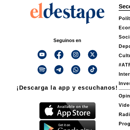
Sec
Polí
Eco
Soc
Seguinos en
Depo
Cult
#AT
Inte
Inve
¡Descarga la app y escuchanos!
Opin
Vid
Rad
Pro