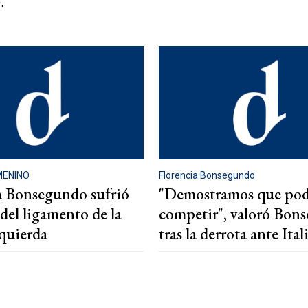
.
MENINO
Florencia Bonsegundo
a Bonsegundo sufrió
"Demostramos que po
 del ligamento de la
competir", valoró Bon
zquierda
tras la derrota ante Ital