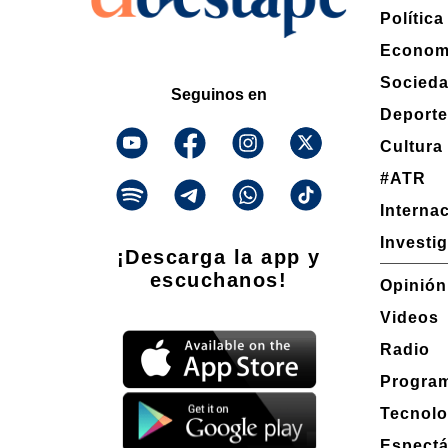
Política
Econom
Socied
Seguinos en
Deport
Cultura
#ATR
Interna
Investi
¡Descarga la app y
escuchanos!
Opinión
Videos
Radio
Progra
Tecnolo
Espect