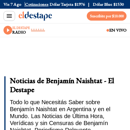
Vie 7 Ago
Dólar Oficial
Cotizaciones
$1520
Dólar Tarjeta
$1976
Dólar Blue
$1530
Suscribite por $10.000
EL DESTAPE
EN VIVO
RADIO
Noticias de Benjamín Naishtat - El
Destape
Todo lo que Necesitás Saber sobre
Benjamín Naishtat en Argentina y en el
Mundo. Las Noticias de Última Hora,
Verídicas y sin Censuras de Benjamín