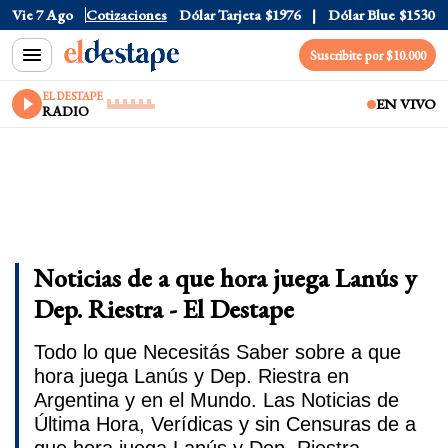
Vie 7 Ago
Dólar Oficial
Cotizaciones
$1520
Dólar Tarjeta
$1976
Dólar Blue
$1530
Suscribite por $10.000
EL DESTAPE
EN VIVO
RADIO
Noticias de a que hora juega Lanús y
Dep. Riestra - El Destape
Todo lo que Necesitás Saber sobre a que
hora juega Lanús y Dep. Riestra en
Argentina y en el Mundo. Las Noticias de
Última Hora, Verídicas y sin Censuras de a