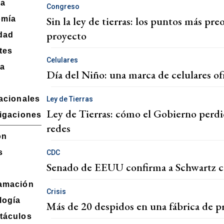
ca
Congreso
Sin la ley de tierras: los puntos más p
omía
proyecto
dad
tes
Celulares
ra
Día del Niño: una marca de celulares of
nacionales
Ley de Tierras
Ley de Tierras: cómo el Gobierno perdió 
tigaciones
redes
ón
s
CDC
Senado de EEUU confirma a Schwartz 
amación
Crisis
logía
Más de 20 despidos en una fábrica de 
táculos