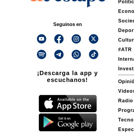
Políti
Econ
Socie
Seguinos en
Depor
Cultu
#ATR
Inter
Inves
¡Descarga la app y
escuchanos!
Opini
Video
Radio
Progr
Tecno
Espec