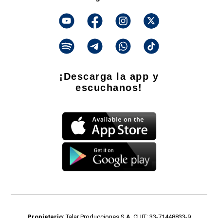
¡Descarga la app y
escuchanos!
Propietario
: Talar Producciones S.A. CUIT: 33-71448833-9