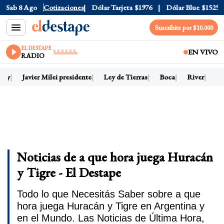
Sab 8 Ago
Dólar Oficial
Cotizaciones
$1520
Dólar Tarjeta
$1976
Dólar Blue
$1525
Suscribite por $10.000
EL DESTAPE
EN VIVO
RADIO
hoy
Javier Milei presidente
Ley de Tierras
Boca
River
Dó
Noticias de a que hora juega Huracán
y Tigre - El Destape
Todo lo que Necesitás Saber sobre a que
hora juega Huracán y Tigre en Argentina y
en el Mundo. Las Noticias de Última Hora,