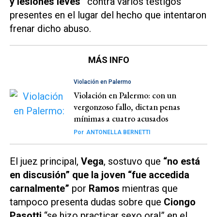
y lesiones leves”
contra varios testigos
presentes en el lugar del hecho que intentaron
frenar dicho abuso.
MÁS INFO
Violación en Palermo
Violación en Palermo: con un
vergonzoso fallo, dictan penas
mínimas a cuatro acusados
Por
ANTONELLA BERNETTI
El juez principal,
Vega
, sostuvo que
“no está
en discusión” que la joven “fue accedida
carnalmente”
por
Ramos
mientras que
tampoco presenta dudas sobre que
Ciongo
Pasotti
“se hizo practicar sexo oral” en el