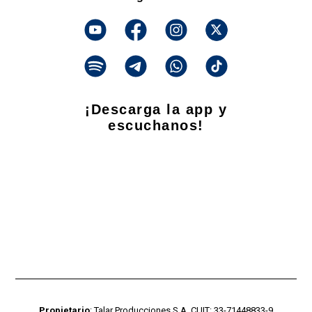
¡Descarga la app y
escuchanos!
Propietario
: Talar Producciones S.A. CUIT: 33-71448833-9