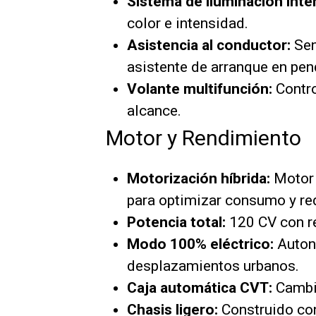
Sistema de iluminación inter
color e intensidad.
Asistencia al conductor:
Sen
asistente de arranque en pen
Volante multifunción:
Contro
alcance.
Motor y Rendimiento
Motorización híbrida:
Motor 
para optimizar consumo y re
Potencia total:
120 CV con re
Modo 100% eléctrico:
Autono
desplazamientos urbanos.
Caja automática CVT:
Cambio
Chasis ligero:
Construido con