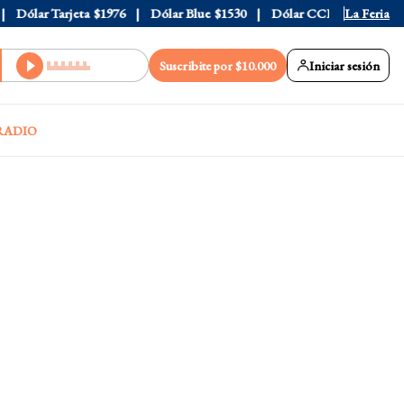
Dólar Tarjeta
$1976
Dólar Blue
$1530
Dólar CCL
$1577.3
La Feria
Eur
Suscribite por $10.000
Iniciar sesión
RADIO