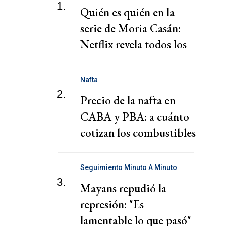
1.
Quién es quién en la
serie de Moria Casán:
Netflix revela todos los
personajes
Nafta
2.
Precio de la nafta en
CABA y PBA: a cuánto
cotizan los combustibles
hoy jueves 6 de agosto
Seguimiento Minuto A Minuto
3.
Mayans repudió la
represión: "Es
lamentable lo que pasó"