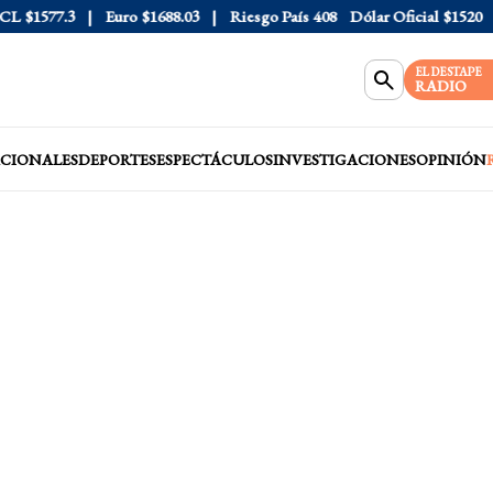
$1577.3
Euro
$1688.03
Riesgo País
408
Dólar Oficial
$1520
EL DESTAPE
RADIO
CIONALES
DEPORTES
ESPECTÁCULOS
INVESTIGACIONES
OPINIÓN