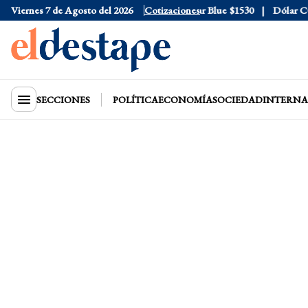
cial
Viernes 7 de Agosto del 2026
$1520
Dólar Tarjeta
$1976
Cotizaciones
Dólar Blue
$1530
Dólar CCL
SECCIONES
POLÍTICA
ECONOMÍA
SOCIEDAD
INTERNA