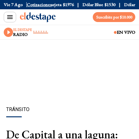
cial
Vie 7 Ago
$1520
Cotizaciones
Dólar Tarjeta
$1976
Dólar Blue
$1530
Dólar CCL
Suscribite por $10.000
EL DESTAPE
EN VIVO
RADIO
TRÁNSITO
De Capital a una laguna: