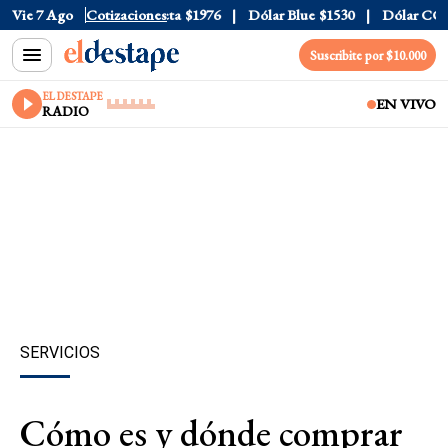
al
Vie 7 Ago
$1520
Dólar Tarjeta
Cotizaciones
$1976
Dólar Blue
$1530
Dólar CCL
$1
Suscribite por $10.000
EL DESTAPE
EN VIVO
RADIO
SERVICIOS
Cómo es y dónde comprar