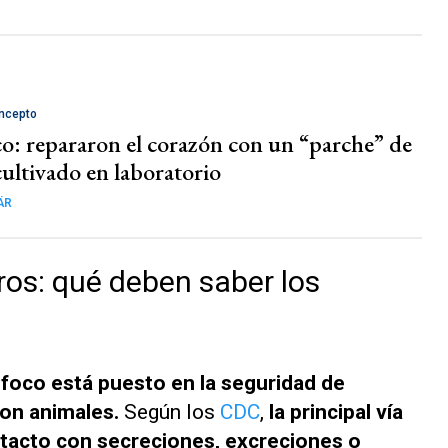
ncepto
co: repararon el corazón con un “parche” de
cultivado en laboratorio
ÄR
ros: qué deben saber los
 foco está puesto en la seguridad de
con animales.
Según los
CDC
,
la principal vía
ontacto con secreciones, excreciones o