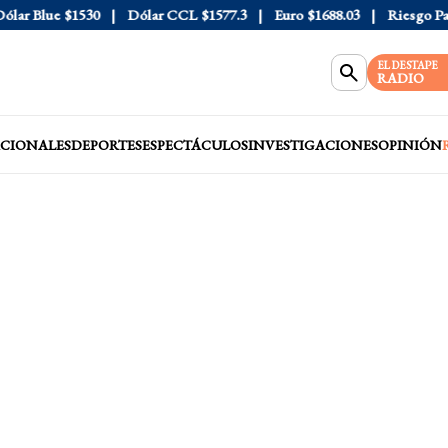
 Blue
$1530
Dólar CCL
$1577.3
Euro
$1688.03
Riesgo País
4
EL DESTAPE
RADIO
CIONALES
DEPORTES
ESPECTÁCULOS
INVESTIGACIONES
OPINIÓN