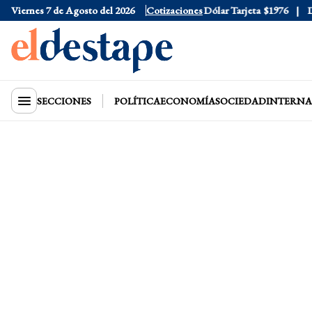
Viernes 7 de Agosto del 2026
Dólar Oficial
$1520
Cotizaciones
Dólar Tarjeta
$1976
Dólar
SECCIONES
POLÍTICA
ECONOMÍA
SOCIEDAD
INTERNA