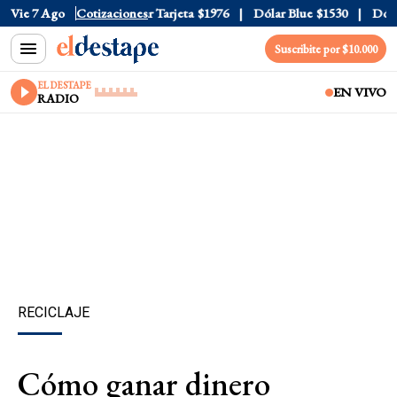
 Oficial
Vie 7 Ago
$1520
Cotizaciones
Dólar Tarjeta
$1976
Dólar Blue
$1530
Dólar 
Suscribite por $10.000
EL DESTAPE
EN VIVO
RADIO
RECICLAJE
Cómo ganar dinero