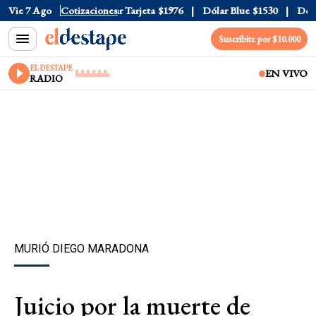
r Oficial
Vie 7 Ago
$1520
Cotizaciones
Dólar Tarjeta
$1976
Dólar Blue
$1530
Dólar
Suscribite por $10.000
EL DESTAPE
EN VIVO
RADIO
MURIÓ DIEGO MARADONA
Juicio por la muerte de