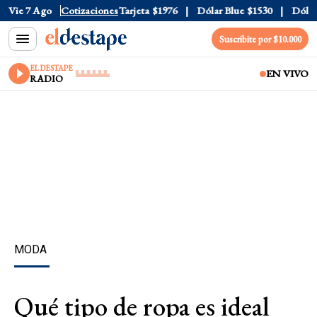
ficial
Vie 7 Ago
$1520
Cotizaciones
Dólar Tarjeta
$1976
Dólar Blue
$1530
Dólar CC
Suscribite por $10.000
EL DESTAPE
EN VIVO
RADIO
MODA
Qué tipo de ropa es ideal