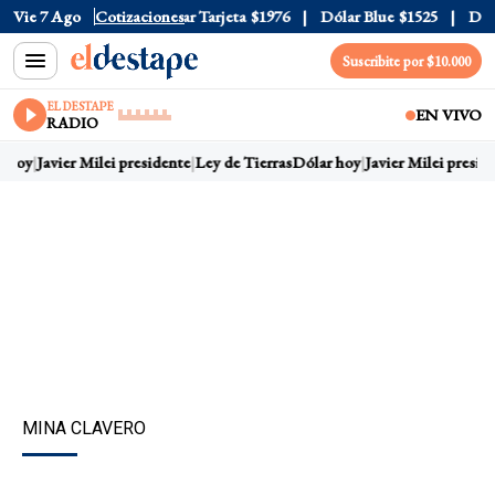
r Oficial
Vie 7 Ago
$1520
Cotizaciones
Dólar Tarjeta
$1976
Dólar Blue
$1525
Dólar
Suscribite por $10.000
EL DESTAPE
EN VIVO
RADIO
 hoy
Javier Milei presidente
Ley de Tierras
Dólar hoy
Javier Milei preside
MINA CLAVERO