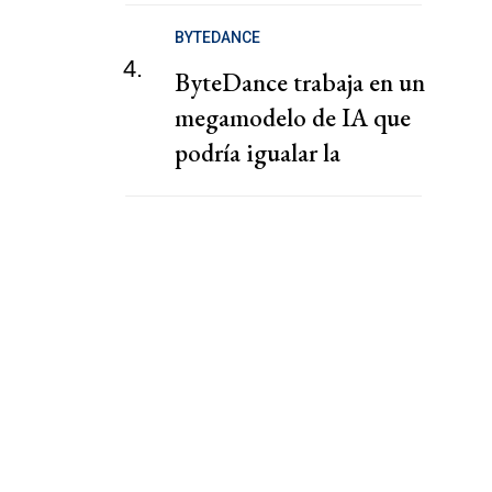
negociación
BYTEDANCE
4.
ByteDance trabaja en un
megamodelo de IA que
podría igualar la
potencia de Mythos,
según el FT