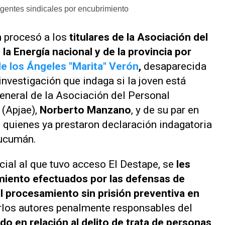
igentes sindicales por encubrimiento
n
procesó a los
titulares de la Asociación del
la Energía nacional y de la provincia por
e los Ángeles "Marita" Verón
,
desaparecida
investigación que indaga si la joven está
general de la Asociación del Personal
 (Apjae),
Norberto Manzano
, y de su par en
, quienes ya prestaron declaración indagatoria
Tucumán.
cial al que tuvo acceso
El Destape
, se
les
miento efectuados por las defensas de
 procesamiento sin prisión preventiva en
rlos autores penalmente responsables del
o en relación al delito de trata de personas