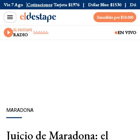
 Oficial
Vie 7 Ago
$1520
Cotizaciones
Dólar Tarjeta
$1976
Dólar Blue
$1530
Dólar 
Suscribite por $10.000
EL DESTAPE
EN VIVO
RADIO
MARADONA
Juicio de Maradona: el