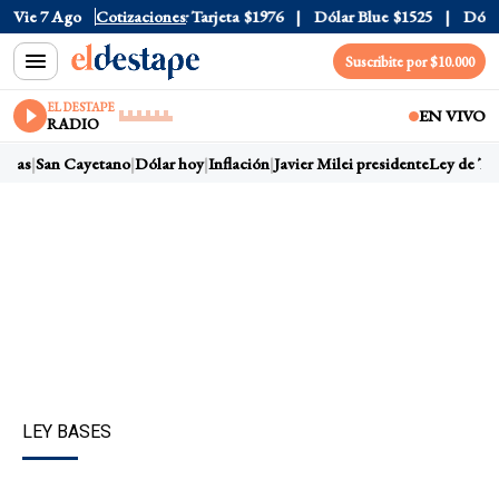
ficial
Vie 7 Ago
$1520
Cotizaciones
Dólar Tarjeta
$1976
Dólar Blue
$1525
Dólar C
Suscribite por $10.000
EL DESTAPE
EN VIVO
RADIO
ras
San Cayetano
Dólar hoy
Inflación
Javier Milei presidente
Ley de Tier
LEY BASES