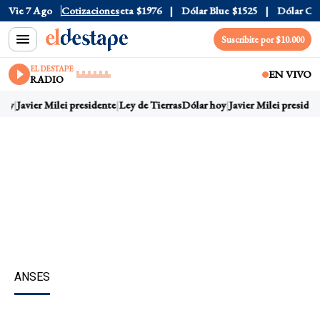
ial
Vie 7 Ago
$1520
Dólar Tarjeta
Cotizaciones
$1976
Dólar Blue
$1525
Dólar CCL
Suscribite por $10.000
EL DESTAPE
EN VIVO
RADIO
hoy
Javier Milei presidente
Ley de Tierras
Dólar hoy
Javier Milei president
ANSES