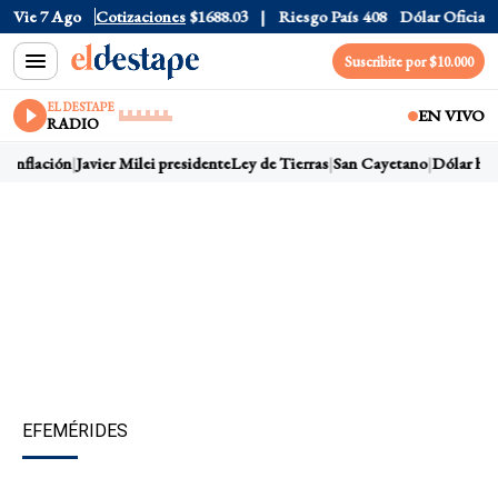
r CCL
Vie 7 Ago
$1578.8
Cotizaciones
Euro
$1688.03
Riesgo País
408
Dólar Oficial
$152
Suscribite por $10.000
EL DESTAPE
EN VIVO
RADIO
Inflación
Javier Milei presidente
Ley de Tierras
San Cayetano
Dólar hoy
EFEMÉRIDES