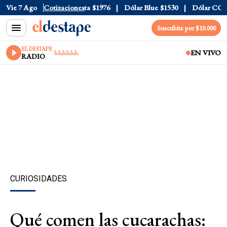
l
$1520
Vie 7 Ago
Dólar Tarjeta
Cotizaciones
$1976
Dólar Blue
$1530
Dólar CCL
$15
Suscribite por $10.000
EL DESTAPE
EN VIVO
RADIO
CURIOSIDADES
Qué comen las cucarachas: