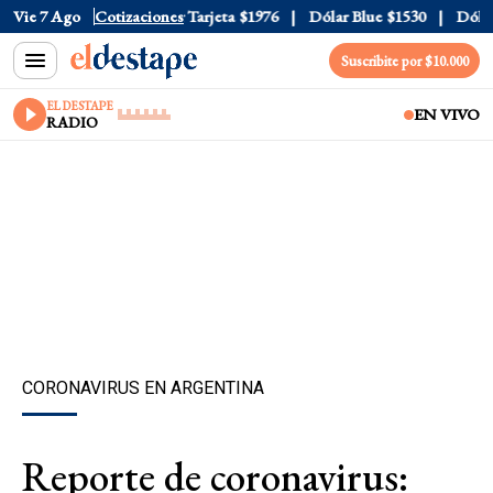
Oficial
Vie 7 Ago
$1520
Cotizaciones
Dólar Tarjeta
$1976
Dólar Blue
$1530
Dólar C
Suscribite por $10.000
EL DESTAPE
EN VIVO
RADIO
CORONAVIRUS EN ARGENTINA
Reporte de coronavirus: