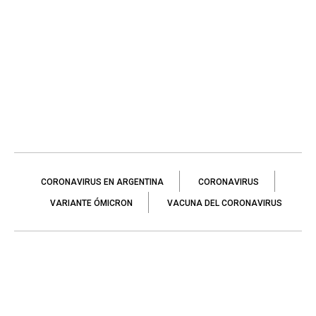
CORONAVIRUS EN ARGENTINA
CORONAVIRUS
VARIANTE ÓMICRON
VACUNA DEL CORONAVIRUS