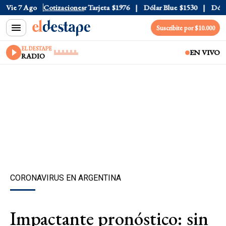
 Oficial
Vie 7 Ago
$1520
Cotizaciones
Dólar Tarjeta
$1976
Dólar Blue
$1530
Dólar 
Suscribite por $10.000
EL DESTAPE
EN VIVO
RADIO
CORONAVIRUS EN ARGENTINA
Impactante pronóstico: sin