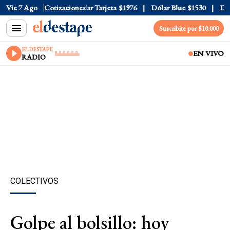
r Oficial
Vie 7 Ago
$1520
Cotizaciones
Dólar Tarjeta
$1976
Dólar Blue
$1530
Dólar
Suscribite por $10.000
EL DESTAPE
EN VIVO
RADIO
COLECTIVOS
Golpe al bolsillo: hoy