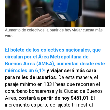
Aumento de colectivos: a partir de hoy viajar cuesta más
caro
El
boleto de los colectivos nacionales, que
circulan por el Área Metropolitana de
Buenos Aires (AMBA), aumentan desde este
miércoles un 6,1%
y viajar será más cara
para miles de usuarios
. De esta manera, el
pasaje mínimo en 103 líneas que recorren el
conurbano bonaerense y la Ciudad de Buenos
Aires,
costará a partir de hoy
$451,01
. El
incremento es parte del ajuste trimestral