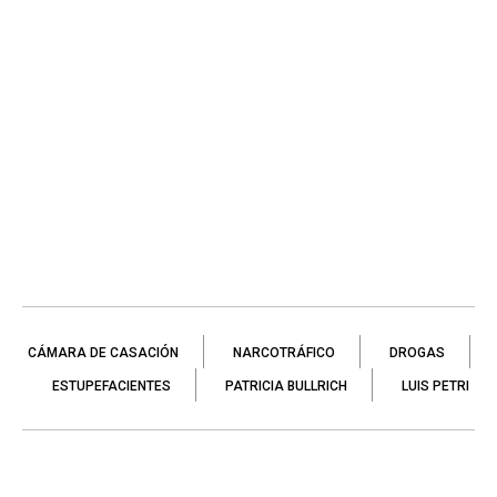
CÁMARA DE CASACIÓN
NARCOTRÁFICO
DROGAS
ESTUPEFACIENTES
PATRICIA BULLRICH
LUIS PETRI