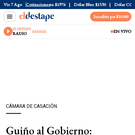
l
$1520
Vie 7 Ago
Dólar Tarjeta
Cotizaciones
$1976
Dólar Blue
$1530
Dólar CCL
$1
Suscribite por $10.000
EL DESTAPE
EN VIVO
RADIO
CÁMARA DE CASACIÓN
Guiño al Gobierno: