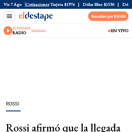
 Oficial
Vie 7 Ago
$1520
Cotizaciones
Dólar Tarjeta
$1976
Dólar Blue
$1530
Dólar 
Suscribite por $10.000
EL DESTAPE
EN VIVO
RADIO
ROSSI
Rossi afirmó que la llegada