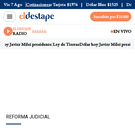
 Oficial
Vie 7 Ago
$1520
Cotizaciones
Dólar Tarjeta
$1976
Dólar Blue
$1525
Dólar 
Suscribite por $10.000
EL DESTAPE
EN VIVO
RADIO
 hoy
Javier Milei presidente
Ley de Tierras
Dólar hoy
Javier Milei preside
REFORMA JUDICIAL