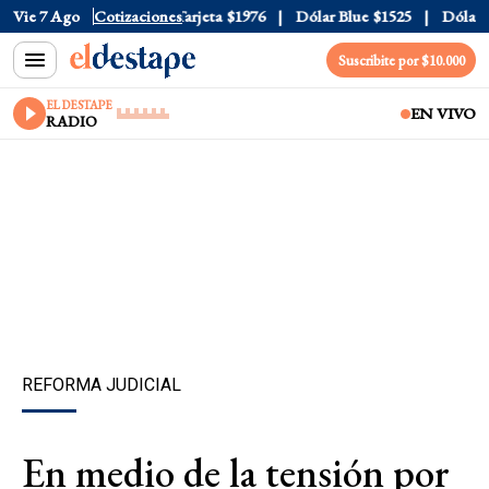
icial
Vie 7 Ago
$1520
Cotizaciones
Dólar Tarjeta
$1976
Dólar Blue
$1525
Dólar CC
Suscribite por $10.000
EL DESTAPE
EN VIVO
RADIO
REFORMA JUDICIAL
En medio de la tensión por