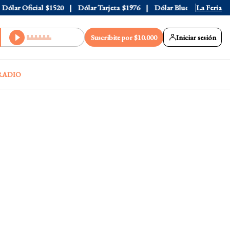
ar Oficial
$1520
Dólar Tarjeta
$1976
Dólar Blue
$1530
La Feria
Dólar
Suscribite por $10.000
Iniciar sesión
RADIO