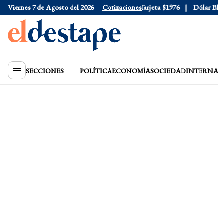
Viernes 7 de Agosto del 2026
Dólar Oficial
$1520
Cotizaciones
Dólar Tarjeta
$1976
Dólar Blue
$
SECCIONES
POLÍTICA
ECONOMÍA
SOCIEDAD
INTERNA