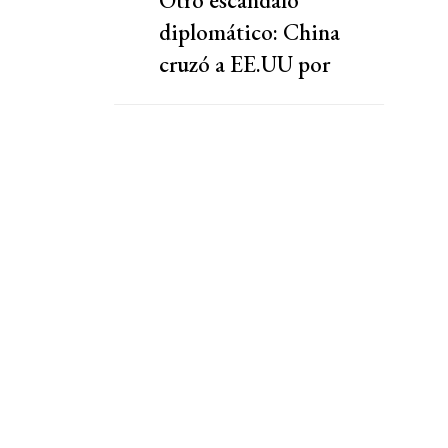
Otro escándalo
diplomático: China
cruzó a EE.UU por
presionar a una
cooperativa Argentina