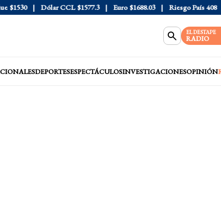
1530
Dólar CCL
$1577.3
Euro
$1688.03
Riesgo País
408
Dól
EL DESTAPE
RADIO
CIONALES
DEPORTES
ESPECTÁCULOS
INVESTIGACIONES
OPINIÓN