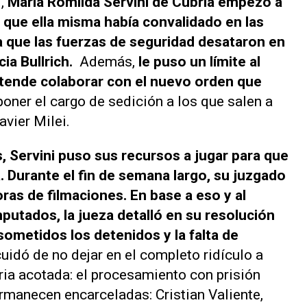
i,
María Romilda Servini de Cubría empezó a
a que ella misma había convalidado en las
ía que las fuerzas de seguridad desataron en
cia Bullrich.
Además,
le puso un límite al
tende colaborar con el nuevo orden que
poner el cargo de sedición a los que salen a
avier Milei.
, Servini puso sus recursos a jugar para que
a. Durante el fin de semana largo, su juzgado
ras de filmaciones. En base a eso y al
putados, la jueza detalló en su resolución
sometidos los detenidos y la falta de
cuidó de no dejar en el completo ridículo a
oria acotada: el procesamiento con prisión
rmanecen encarceladas: Cristian Valiente,