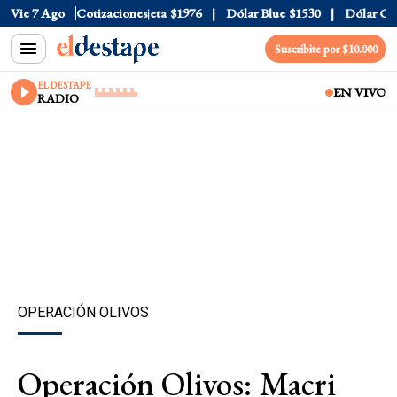
ial
Vie 7 Ago
$1520
Dólar Tarjeta
Cotizaciones
$1976
Dólar Blue
$1530
Dólar CCL
Suscribite por $10.000
EL DESTAPE
EN VIVO
RADIO
OPERACIÓN OLIVOS
Operación Olivos: Macri