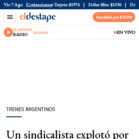
 Oficial
Vie 7 Ago
$1520
Cotizaciones
Dólar Tarjeta
$1976
Dólar Blue
$1530
Dólar 
Suscribite por $10.000
EL DESTAPE
EN VIVO
RADIO
TRENES ARGENTINOS
Un sindicalista explotó por